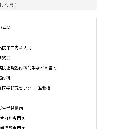
うしろう）
93年卒
院第三内科入局

究員

病院循環器内科助手などを経て

内科

床医学研究センター 准教授
生活習慣病

合内科専門医

循環器専門医
