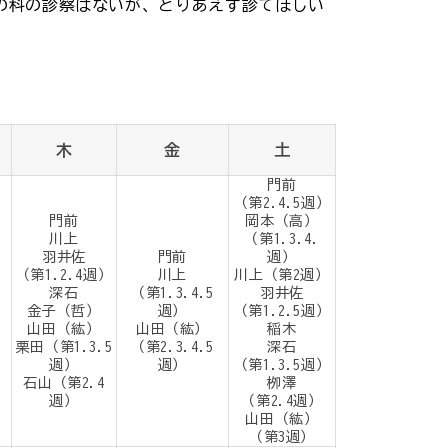
の科の診察はないが、とりあえず診てほしい
木
金
土
門前
（第2.4.5週）
門前
岡本（高）
川上
（第1.3.4.
羽井佐
門前
週）
）
（第1.2.4週）
川上
川上（第2週）
深石
（第1.3.4.5
羽井佐
金子（哲）
週）
（第1.2.5週）
山田（紘）
山田（紘）
稲木
栗田（第1.3.5
（第2.3.4.5
深石
週）
週）
（第1.3.5週）
石山（第2.4
栁澤
週）
（第2.4週）
山田（紘）
（第3週）