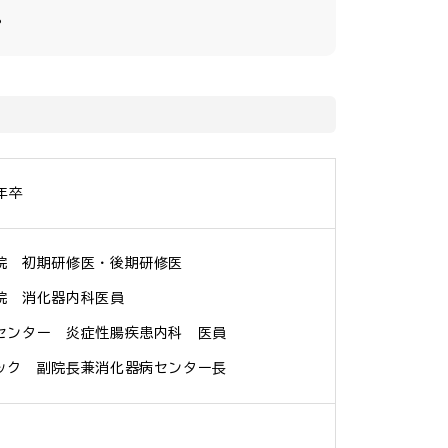
。
年卒
院　初期研修医・後期研修医

　消化器内科医員

センター　炎症性腸疾患内科　医員

ック　副院長兼消化器病センター長