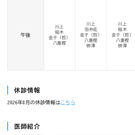
川上
川上
川上
羽井佐
稲木
稲木
午後
金子（哲）
金子（哲）
金子（哲）
八重樫
八重樫
八重樫
栁澤
栁澤
休診情報
2026年8月の休診情報は
こちら
医師紹介