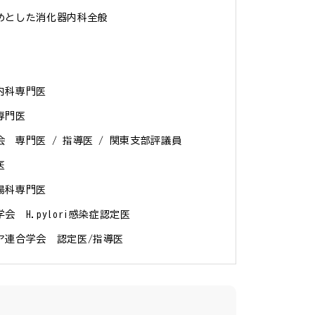
めとした消化器内科全般

科専門医

門医

　専門医 / 指導医 / 関東支部評議員



科専門医

　H.pylori感染症認定医

ア連合学会　認定医/指導医