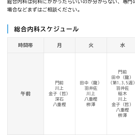
総合内科は何科にかかったらいいのか分からない、専門
場合などまずはご相談ください。
総合内科スケジュール
時間帯
月
火
水
門前
田中（龍）
門前
田中（龍）
（第1.3.5週
川上
羽井佐
羽井佐
午前
金子（哲）
川上
稲木
深石
八重樫
川上
八重樫
栁澤
金子（哲）
八重樫
栁澤