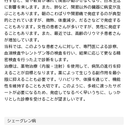
行すると、骨や軟骨が壊れて関節が動かせなくなり、日常生活
に影響を来します。また、肺など、関節以外の臓器に病変が及
ぶこともあります。朝のこわばりや関節痛で発症するのが典型
的とされていますが、微熱、体重減少、だるさなどで発症する
こともあります。女性の患者さんが多いですが、男性に発症す
ることもあります。また、最近では、高齢のリウマチ患者さん
が増加しています。
当科では、このような患者さんに対して、専門医による診察、
血液検査やレントゲン等の検査を行い、結果に応じて更なる精
密検査を行った上で診断をします。
治療は、薬物治療（内服・注射）を使用して、病気の進行を抑
えることが目標となります。薬によって生じうる副作用を最小
限に抑えることも必要です。リハビリや、体操を通じて、機能
性を維持することも大切です。このように、多岐に渡ったサポ
ートが必要になるため、発症してなるべく早いうちに、しっか
りとした診療を受けることが望ましいです。
シェーグレン病