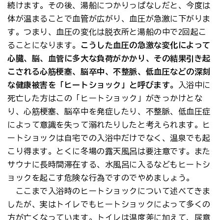
続けます。その後、湯船につかりっぱなしだと、今度は
体が温まることで血管が広がり、血圧が急激に下がりま
す。つまり、血圧の変化は脱衣所と湯船の中で2回起こ
ることになります。
こうした血圧の急激な変化によって
心臓、脳、血管に多大な負荷がかかり、その結果引き起
こされる心筋梗塞、脳卒中、不整脈、低血圧などの深刻
な健康被害を「ヒートショック」と呼びます。
入浴中に
死亡した方はこの「ヒートショック」がきっかけとな
り、心筋梗塞、脳卒中を発症したり、不整脈、低血圧症
によって意識を失って溺れたりしたと考えられます。ヒ
ートショックは自宅での入浴中だけでなく、温泉でも起
こり得ます。とくに冬場の露天風呂は要注意です。また
サウナに長時間滞在する、水風呂に入るなどもヒートシ
ョックを起こす危険な行為ですのでやめましょう。
ここまで入浴時のヒートショックについて述べてきま
したが、実はトイレでもヒートショックによって多くの
方が亡くなっています。トイレは温度差に加えて、尿意